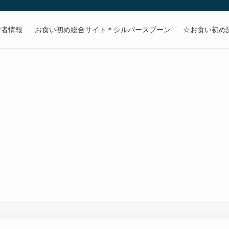
営者情報
お食い初め総合サイト＊シルバースプーン
☆お食い初め