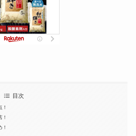
目次
点！
店！
め！