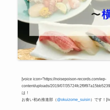
[voice icon=”https://noisepoison-records.com/wp-
content/uploads/2019/07/35724fc2f9f97a15
は！
お食い初め推進部（
@okuizome_suisin
）です！[/vo