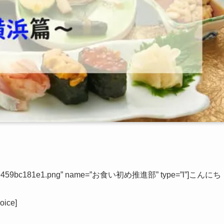
bb5239459bc181e1.png” name=”お食い初め推進部” type=”l”]こんにち
ice]