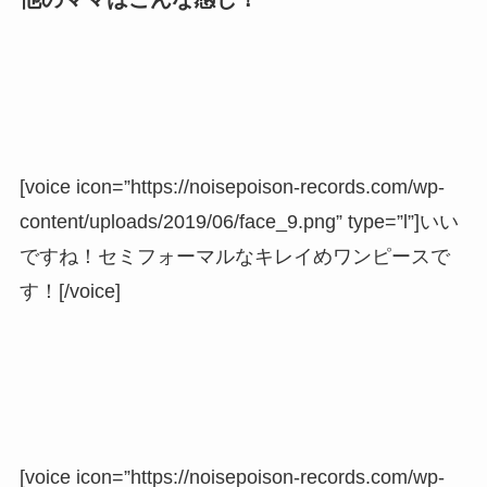
[voice icon=”https://noisepoison-records.com/wp-
content/uploads/2019/06/face_9.png” type=”l”]いい
ですね！セミフォーマルなキレイめワンピースで
す！[/voice]
[voice icon=”https://noisepoison-records.com/wp-