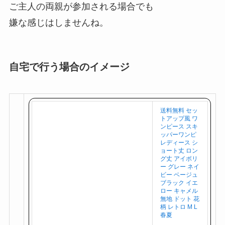
ご主人の両親が参加される場合でも
嫌な感じはしませんね。
自宅で行う場合のイメージ
送料無料 セッ
トアップ風 ワ
ンピース スキ
ッパーワンピ
レディース シ
ョート丈 ロン
グ丈 アイボリ
ー グレー ネイ
ビー ベージュ
ブラック イエ
ロー キャメル
無地 ドット 花
柄 レトロ M L
春夏