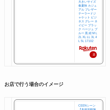
大きいサイズ
春夏秋 カジュ
アル ブレザー
テーラードジ
ャケット ビジ
ネス グレー ネ
イビー ブラッ
ク ベージュ ブ
ルー 黒 紺 M L
2L XL LL 3L 4
L 5L 17102
楽
天
で
購
入
お店で行う場合のイメージ
CEENシーン
【本州送料無