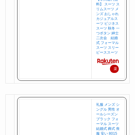
料】 スーツ ス
リムスーツ メ
ンズ おしゃれ
カジュアルス
ーツ ビジネス
スーツ 秋冬 一
つボタン 紳士
二次会 結婚
式 フォーマル
スーツ スリー
ピーススーツ
楽
天
で
購
入
礼服 メンズ シ
ングル 男性 オ
ールシーズン
ブラック フォ
ーマル スーツ
結婚式 葬式 喪
服 安い 8015