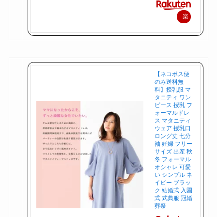
楽
天
で
購
入
【ネコポス便
のみ送料無
料】授乳服 マ
タニティ ワン
ピース 授乳 フ
ォーマルドレ
ス マタニティ
ウェア 授乳口
ロング丈 七分
袖 妊婦 フリー
サイズ 出産 秋
冬 フォーマル
オシャレ 可愛
い シンプル ネ
イビー ブラッ
ク 結婚式 入園
式 式典服 冠婚
葬祭