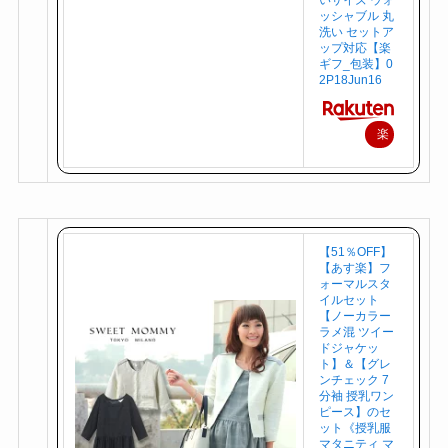
ッシャブル 丸
洗い セットア
ップ対応【楽
ギフ_包装】0
2P18Jun16
楽
天
で
購
入
【51％OFF】
【あす楽】フ
ォーマルスタ
イルセット
【ノーカラー
ラメ混 ツイー
ドジャケッ
ト】＆【グレ
ンチェック 7
分袖 授乳ワン
ピース】のセ
ット《授乳服
マタニティ マ