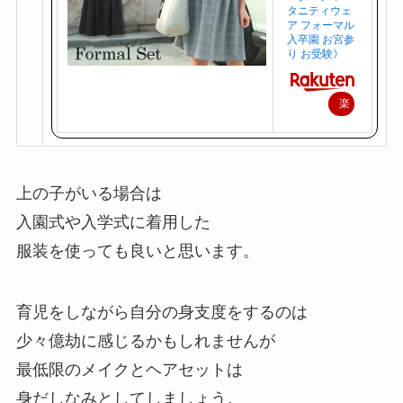
タニティウェ
ア フォーマル
入卒園 お宮参
り お受験》
楽
天
で
購
上の子がいる場合は
入
入園式や入学式に着用した
服装を使っても良いと思います。
育児をしながら自分の身支度をするのは
少々億劫に感じるかもしれませんが
最低限のメイクとヘアセットは
身だしなみとしてしましょう。