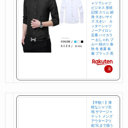
ャツ Yシャツ
ビジネス 形状
記憶 スリム 細
身 大きいサイ
ズ 大きい カ
ッターシャツ
ノーアイロン
定番 バイカラ
ー おしゃれ ブ
ルー 綿ポリ 春
秋 冬 春夏 春
服 ブラック 黒
楽
天
で
購
入
【半額！】薄
軽なシャツ生
地 サマージャ
ケット メンズ
アウター 2つ
釦 5Lまで揃う