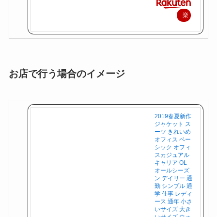
楽
天
で
購
入
お店で行う場合のイメージ
2019春夏新作
ジャケット ス
ーツ きれいめ
オフィス ベー
シック オフィ
スカジュアル
キャリア OL
オールシーズ
ン デイリー 通
勤 シンプル 通
学 仕事 レディ
ース 通年 小さ
いサイズ 大き
いサイズ ウォ